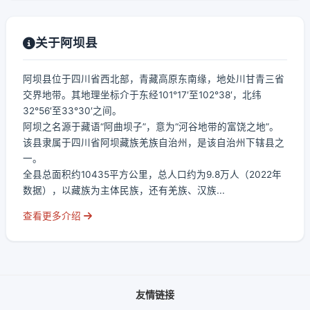
关于阿坝县
阿坝县位于四川省西北部，青藏高原东南缘，地处川甘青三省
交界地带。其地理坐标介于东经101°17′至102°38′，北纬
32°56′至33°30′之间。
阿坝之名源于藏语“阿曲坝子”，意为“河谷地带的富饶之地”。
该县隶属于四川省阿坝藏族羌族自治州，是该自治州下辖县之
一。
全县总面积约10435平方公里，总人口约为9.8万人（2022年
数据），以藏族为主体民族，还有羌族、汉族...
查看更多介绍
友情链接