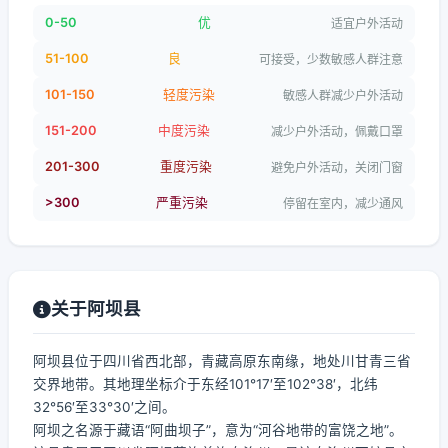
0-50
优
适宜户外活动
51-100
良
可接受，少数敏感人群注意
101-150
轻度污染
敏感人群减少户外活动
151-200
中度污染
减少户外活动，佩戴口罩
201-300
重度污染
避免户外活动，关闭门窗
>300
严重污染
停留在室内，减少通风
关于阿坝县
阿坝县位于四川省西北部，青藏高原东南缘，地处川甘青三省
交界地带。其地理坐标介于东经101°17′至102°38′，北纬
32°56′至33°30′之间。
阿坝之名源于藏语“阿曲坝子”，意为“河谷地带的富饶之地”。