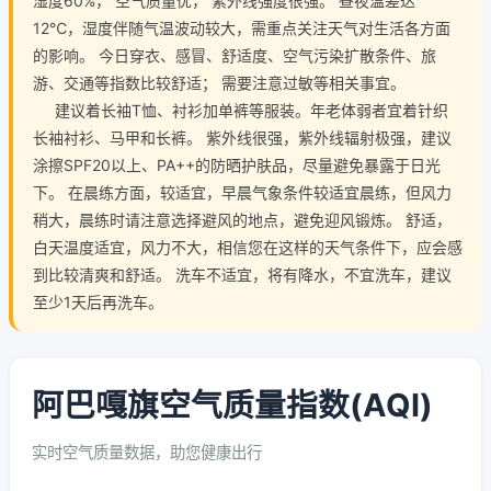
湿度60%， 空气质量优， 紫外线强度很强。 昼夜温差达
12℃，湿度伴随气温波动较大，需重点关注天气对生活各方面
的影响。 今日穿衣、感冒、舒适度、空气污染扩散条件、旅
游、交通等指数比较舒适； 需要注意过敏等相关事宜。
建议着长袖T恤、衬衫加单裤等服装。年老体弱者宜着针织
长袖衬衫、马甲和长裤。 紫外线很强，紫外线辐射极强，建议
涂擦SPF20以上、PA++的防晒护肤品，尽量避免暴露于日光
下。 在晨练方面，较适宜，早晨气象条件较适宜晨练，但风力
稍大，晨练时请注意选择避风的地点，避免迎风锻炼。 舒适，
白天温度适宜，风力不大，相信您在这样的天气条件下，应会感
到比较清爽和舒适。 洗车不适宜，将有降水，不宜洗车，建议
至少1天后再洗车。
阿巴嘎旗空气质量指数(AQI)
实时空气质量数据，助您健康出行