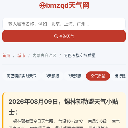
bmzqd天气网
查询天气
首页
/
城市
/
内蒙古自治区
/
阿巴嘎旗空气质量
阿巴嘎旗实时天气
3天预报
7天预报
空气质量
出行建
2026年08月09日，锡林郭勒盟天气小贴
士：
锡林郭勒盟今日天气
晴
， 气温16~28℃， 南风5-6级， 空气