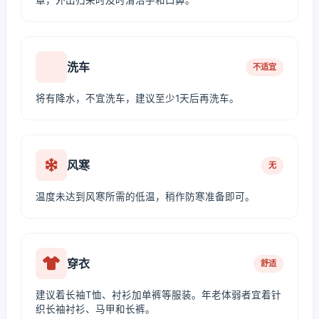
罩，外出归来时及时清洁手和口鼻。
洗车
不适宜
将有降水，不宜洗车，建议至少1天后再洗车。
风寒
无
温度未达到风寒所需的低温，稍作防寒准备即可。
穿衣
舒适
建议着长袖T恤、衬衫加单裤等服装。年老体弱者宜着针
织长袖衬衫、马甲和长裤。