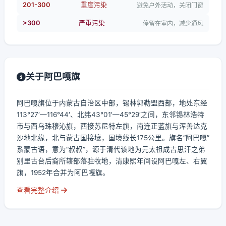
201-300
重度污染
避免户外活动，关闭门窗
>300
严重污染
停留在室内，减少通风
关于阿巴嘎旗
阿巴嘎旗位于内蒙古自治区中部，锡林郭勒盟西部，地处东经
113°27′—116°44′、北纬43°01′—45°29′之间，东邻锡林浩特
市与西乌珠穆沁旗，西接苏尼特左旗，南连正蓝旗与浑善达克
沙地北缘，北与蒙古国接壤，国境线长175公里。旗名“阿巴嘎”
系蒙古语，意为“叔叔”，源于清代该地为元太祖成吉思汗之弟
别里古台后裔所辖部落驻牧地，清康熙年间设阿巴嘎左、右翼
旗，1952年合并为阿巴嘎旗。
查看完整介绍