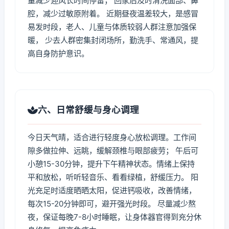
量减少迎风长时间停留； 回家后及时清洗面部、鼻
腔，减少过敏原附着。 近期昼夜温差较大，是感冒
易发时段，老人、儿童与体质较弱人群注意加强保
暖， 少去人群密集封闭场所，勤洗手、常通风，提
高自身防护意识。
六、日常舒缓与身心调理
今日天气晴，适合进行轻度身心放松调理。工作间
隙多做拉伸、远眺，缓解颈椎与眼部疲劳； 午后可
小憩15-30分钟，提升下午精神状态。情绪上保持
平和放松，听听轻音乐、看看绿植，舒缓压力。 阳
光充足时适度晒晒太阳，促进钙吸收，改善情绪，
每次15-20分钟即可，避开强光时段。 尽量减少熬
夜，保证每晚7-8小时睡眠，让身体器官得到充分休