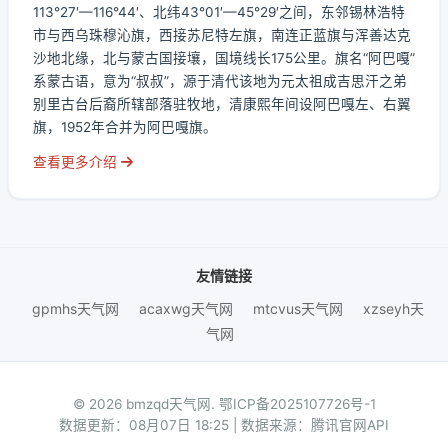
113°27′—116°44′、北纬43°01′—45°29′之间，东邻锡林浩特
市与西乌珠穆沁旗，西接苏尼特左旗，南连正蓝旗与浑善达克
沙地北缘，北与蒙古国接壤，国境线长175公里。旗名“阿巴嘎”
系蒙古语，意为“叔叔”，源于清代该地为元太祖成吉思汗之弟
别里古台后裔所辖部落驻牧地，清康熙年间设阿巴嘎左、右翼
旗，1952年合并为阿巴嘎旗。
查看更多介绍
友情链接
gpmhs天气网
acaxwg天气网
mtcvus天气网
xzseyh天
气网
© 2026 bmzqd天气网.
鄂ICP备2025107726号-1
数据更新：08月07日 18:25 | 数据来源：腾讯官网API