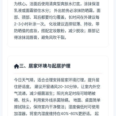
为核心。洁面后使用清爽型爽肤水打底，涂抹保湿
乳液或面霜锁住水分； 外出前务必涂抹防晒霜，面
部、颈部、耳后都要均匀覆盖，长时间在外建议每
2-3小时补涂一次。 化妆建议选择轻薄、持妆、带
防晒值的底妆，搭配定妆散粉，减少脱妆；唇部记
得涂抹润唇膏，避免风吹干裂。
三、居家环境与起居护理
今日天气晴，适合合理安排居家环境打理，提升居
住舒适度。 建议开窗通风20-30分钟，让室内外空
气流通，减少细菌滋生；阳光充足时段可晾晒被
褥、枕头，利用紫外线杀菌除螨。 地面、桌面简单
擦拭除尘，保持室内干净整洁；湿度偏低时可使用
加湿器，将室内湿度维持在40%-60%更舒适。 起