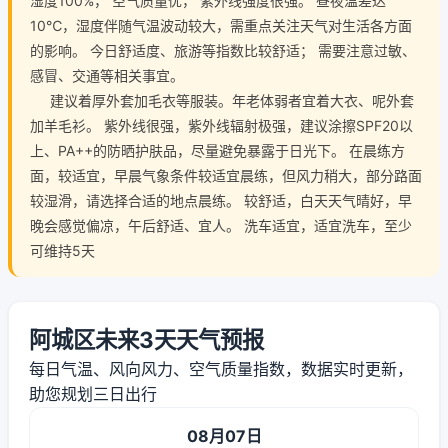
湿度100%， 空气质量优， 紫外线强度很强。 昼夜温差达
10℃，湿度伴随气温波动较大，需重点关注天气对生活各方面
的影响。 今日舒适度、旅游等指数比较舒适； 需要注意过敏、
感冒、交通等相关事宜。
建议着厚外套加毛衣等服装。年老体弱者宜着大衣、呢外套
加羊毛衫。 紫外线很强，紫外线辐射极强，建议涂擦SPF20以
上、PA++的防晒护肤品，尽量避免暴露于日光下。 在晨练方
面，较适宜，早晨气象条件较适宜晨练，但风力稍大，部分路面
较湿滑，请选择合适的地点晨练。 较舒适，白天天气晴好，早
晚会感觉偏凉，午后舒适、宜人。 洗车适宜，适宜洗车，至少
可维持5天
阿城区未来3天天气预报
每日气温、风向风力、空气质量指数，数据实时更新，
助您规划三日出行
08月07日