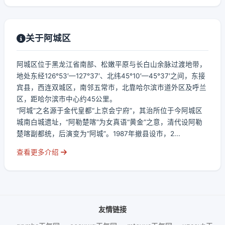
关于阿城区
阿城区位于黑龙江省南部、松嫩平原与长白山余脉过渡地带，
地处东经126°53′—127°37′、北纬45°10′—45°37′之间，东接
宾县，西连双城区，南邻五常市，北靠哈尔滨市道外区及呼兰
区，距哈尔滨市中心约45公里。
“阿城”之名源于金代皇都“上京会宁府”，其治所位于今阿城区
城南白城遗址，“阿勒楚喀”为女真语“黄金”之意，清代设阿勒
楚喀副都统，后演变为“阿城”。1987年撤县设市，2...
查看更多介绍
友情链接