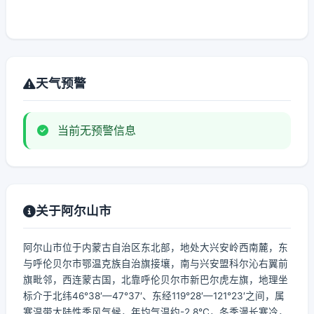
天气预警
当前无预警信息
关于阿尔山市
阿尔山市位于内蒙古自治区东北部，地处大兴安岭西南麓，东
与呼伦贝尔市鄂温克族自治旗接壤，南与兴安盟科尔沁右翼前
旗毗邻，西连蒙古国，北靠呼伦贝尔市新巴尔虎左旗，地理坐
标介于北纬46°38′—47°37′、东经119°28′—121°23′之间，属
寒温带大陆性季风气候，年均气温约-2.8℃，冬季漫长寒冷，