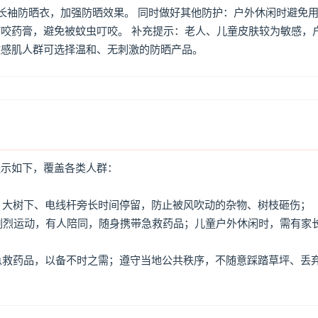
着长袖防晒衣，加强防晒效果。 同时做好其他防护：户外休闲时避免
咬药膏，避免被蚊虫叮咬。 补充提示：老人、儿童皮肤较为敏感，
敏感肌人群可选择温和、无刺激的防晒产品。
提示如下，覆盖各类人群：
牌、大树下、电线杆旁长时间停留，防止被风吹动的杂物、树枝砸伤；
免剧烈运动，有人陪同，随身携带急救药品；儿童户外休闲时，需有家
、急救药品，以备不时之需；遵守当地公共秩序，不随意踩踏草坪、丢