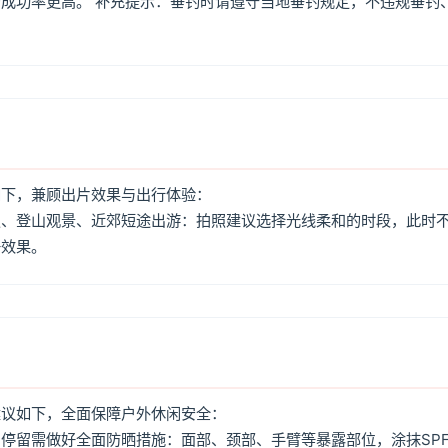
成功率更高。 补充提示：垂钓时请遵守当地垂钓规定，不违规垂钓
如下，兼顾出片效果与出行体验：
照、登山观景、近郊短途出游：拍照建议选择光线柔和的时段，此时
好效果。
建议如下，全面保障户外休闲安全：
停留需做好全面防晒措施：面部、颈部、手臂等暴露部位，涂抹SPF