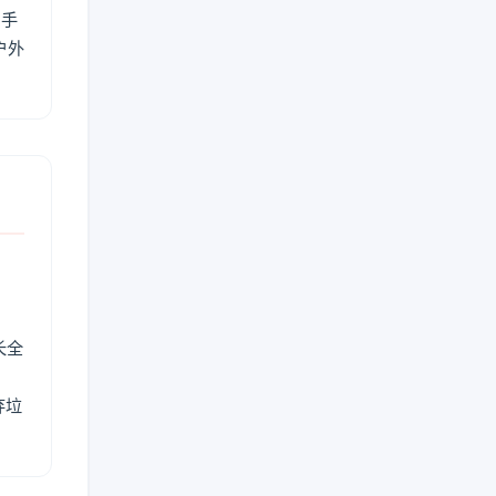
用手
户外
长全
弃垃