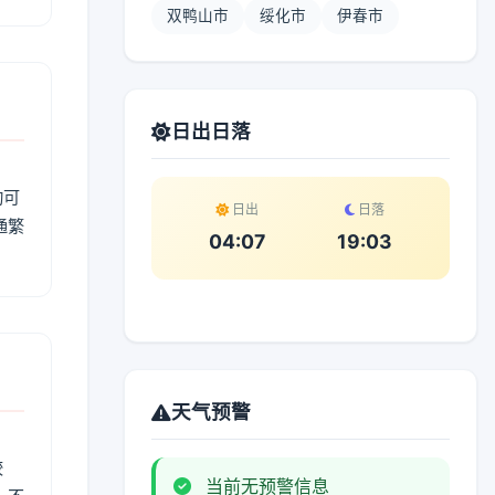
双鸭山市
绥化市
伊春市
日出日落
动可
日出
日落
通繁
04:07
19:03
天气预警
较
当前无预警信息