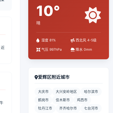
10°
晴
湿度 81%
西北风 4-5级
、近
气压 997hPa
降水 0mm
爱辉区附近城市
大庆市
大兴安岭地区
哈尔滨市
鹤岗市
佳木斯市
鸡西市
牛
牡丹江市
齐齐哈尔市
七台河市