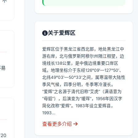
、不
关于爱辉区
爱辉区位于黑龙江省西北部，地处黑龙江中
游右岸，北与俄罗斯阿穆尔州隔江相望，边
境线长138公里，是中俄边境重要口岸区
不易
域。地理坐标介于东经126°09′—127°50′、
北纬49°03′—50°33′之间，属寒温带大陆性
季风气候，四季分明，冬季寒冷漫长。
“爱辉”之名源于清代旧称“艾虎”（满语意为
“母貂”），后演变为“瑷珲”，1956年因汉字
简化改称“爱辉”。1983年设立爱辉县，
1993...
查看更多介绍
20