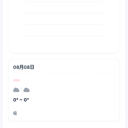
08月08日
|
0° ~ 0°
级