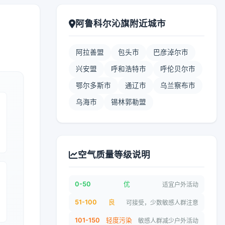
阿鲁科尔沁旗附近城市
阿拉善盟
包头市
巴彦淖尔市
兴安盟
呼和浩特市
呼伦贝尔市
鄂尔多斯市
通辽市
乌兰察布市
乌海市
锡林郭勒盟
空气质量等级说明
0-50
优
适宜户外活动
51-100
良
可接受，少数敏感人群注意
101-150
轻度污染
敏感人群减少户外活动