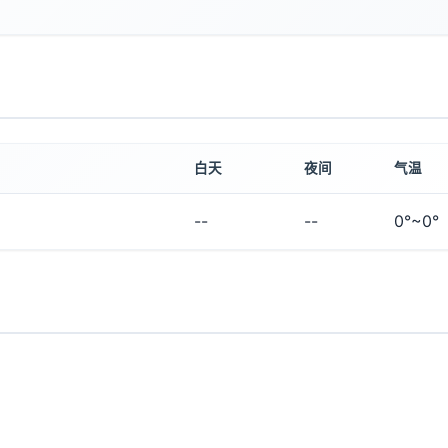
白天
夜间
气温
--
--
0°~0°