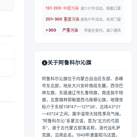
151-200
中度污染
减少户外活动，佩戴口罩
201-300
重度污染
避免户外活动，关闭门窗
>300
严重污染
停留在室内，减少通风
关于阿鲁科尔沁旗
阿鲁科尔沁旗位于内蒙古自治区东部、赤峰
市东北部，地处大兴安岭南段东麓，西邻巴
林左旗，东接通辽市扎鲁特旗，南连翁牛特
旗，北靠锡林郭勒盟西乌珠穆沁旗，地理坐
标介于东经118°47′—121°36′、北纬43°21′
—45°24′之间，属中温带大陆性季风气候。
“阿鲁科尔沁”系蒙古语，意为“北方的弓箭
手”，源于古代蒙古部落名称，清代设札萨
克旗，沿用此名。1949年隶属昭乌达盟，