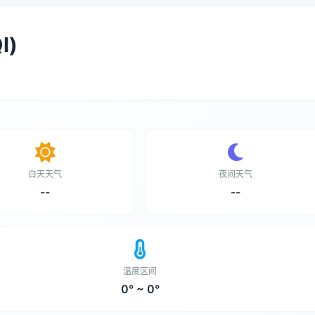
I)
白天天气
夜间天气
--
--
温度区间
0° ~ 0°