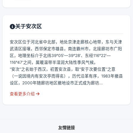
关于安次区
安次区位于河北省中北部，地处京津走廊核心地带，东与天津
武清区接壤，西邻保定市雄县，南连霸州市，北接廊坊市广阳
区，地理坐标介于北纬39°05′—39°28′、东经116°22′—
116°47′之间，属暖温带半湿润大陆性季风气候。
“安次”之名始于西汉，初置安次县，取“安于次要位置”之意
（一说因境内有安次亭而得名），历代沿革有序，1983年撤县
设区，2000年随廊坊地区撤地设市正式成为廊坊...
查看更多介绍
友情链接