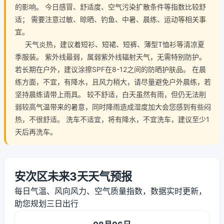
的影响。 今日感冒、舒适度、空气污染扩散条件等指数比较舒
适； 需要注意过敏、晾晒、钓鱼、中暑、晨练、运动等相关事
宜。
天气炎热，建议着短衫、短裙、短裤、薄型T恤衫等清凉夏
季服装。 紫外线最弱，属弱紫外线辐射天气，无需特别防护。
若长期在户外，建议涂擦SPF在8-12之间的防晒护肤品。 在晨
练方面，不宜，有降水，且风力稍大，请尽量避免户外晨练，若
坚持晨练请带上雨具。 较不舒适，白天虽然有雨，但仍无法削
弱较高气温带来的暑意，同时降雨造成湿度加大会您感到有些闷
热，不很舒适。 洗车不适宜，将有降水，不宜洗车，建议至少1
天后再洗车。
安次区未来3天天气预报
每日气温、风向风力、空气质量指数，数据实时更新，
助您规划三日出行