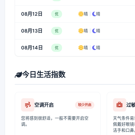
08月12日
晴
|
晴
优
08月13日
晴
|
晴
优
08月14日
晴
|
晴
优
今日生活指数
空调开启
过
较少开启
您将感到很舒适，一般不需要开启空
天气条件易
调。
佩戴好眼镜
洁手和口鼻