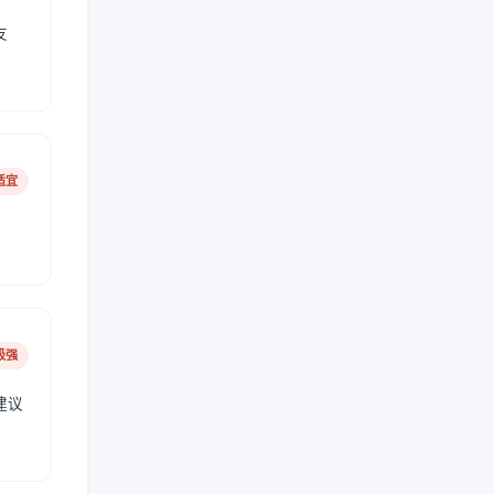
友
适宜
极强
建议
肤