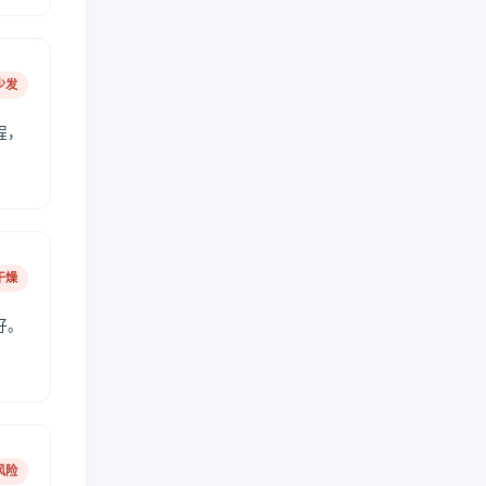
少发
程，
干燥
好。
风险