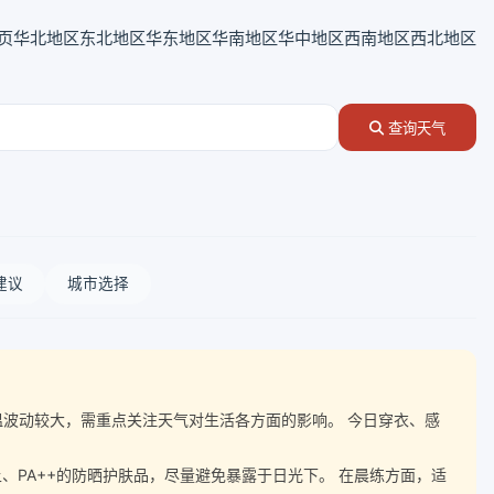
页
华北地区
东北地区
华东地区
华南地区
华中地区
西南地区
西北地区
查询天气
建议
城市选择
随气温波动较大，需重点关注天气对生活各方面的影响。 今日穿衣、感
、PA++的防晒护肤品，尽量避免暴露于日光下。 在晨练方面，适