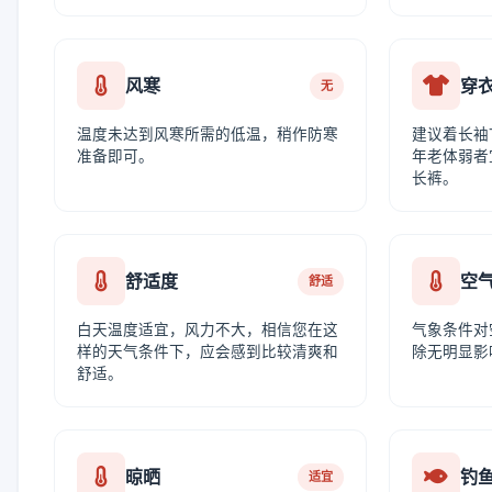
风寒
穿
无
温度未达到风寒所需的低温，稍作防寒
建议着长袖
准备即可。
年老体弱者
长裤。
舒适度
空
舒适
白天温度适宜，风力不大，相信您在这
气象条件对
样的天气条件下，应会感到比较清爽和
除无明显影
舒适。
晾晒
钓
适宜