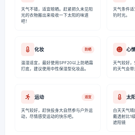
天气不错，适宜晾晒。赶紧把久未见阳
天气条件适
光的衣物搬出来吸收一下太阳的味道
钓时光。
吧！
化妆
心
防晒
温湿适宜，最好使用SPF20以上防晒霜
天气较好，
打底，建议使用中性保湿型化妆品。
的天气会带
运动
太
适宜
天气较好，赶快投身大自然参与户外运
白天天气晴
动，尽情感受运动的快乐吧。
戴透射比1级
遮阳镜