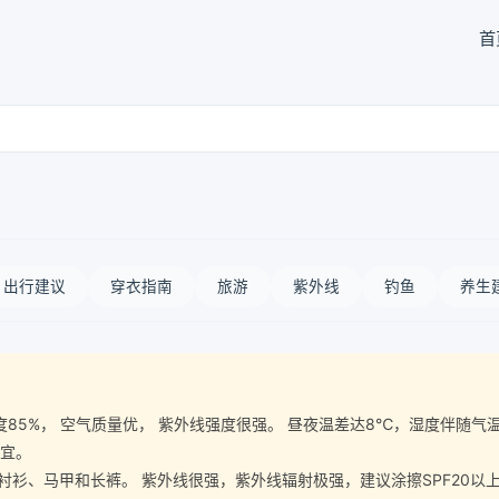
首
出行建议
穿衣指南
旅游
紫外线
钓鱼
养生
空气湿度85%， 空气质量优， 紫外线强度很强。 昼夜温差达8℃，湿度伴
事宜。
、马甲和长裤。 紫外线很强，紫外线辐射极强，建议涂擦SPF20以上