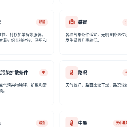
衣
感冒
舒适
T恤、衬衫加单裤等服装。
各项气象条件适宜，无明显降温过
宜着针织长袖衬衫、马甲和
发生感冒几率较低。
气污染扩散条件
路况
中
空气污染物稀释、扩散和清
天气较好，路面比较干燥，路况较
响。
鱼
中暑
适宜
无中暑