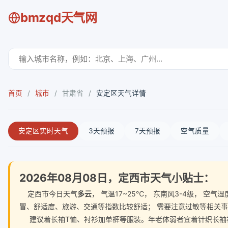
bmzqd天气网
首页
/
城市
/
甘肃省
/
安定区天气详情
安定区实时天气
3天预报
7天预报
空气质量
2026年08月08日，定西市天气小贴士：
定西市今日天气
多云
， 气温17~25℃， 东南风3-4级， 
冒、舒适度、旅游、交通等指数比较舒适； 需要注意过敏等相关
建议着长袖T恤、衬衫加单裤等服装。年老体弱者宜着针织长袖衬衫