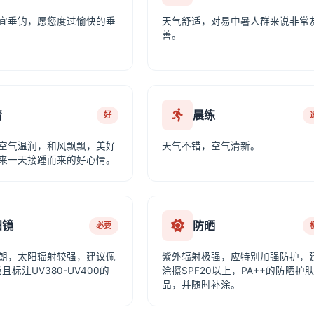
宜垂钓，愿您度过愉快的垂
天气舒适，对易中暑人群来说非常
善。
情
晨练
好
空气温润，和风飘飘，美好
天气不错，空气清新。
来一天接踵而来的好心情。
阳镜
防晒
必要
朗，太阳辐射较强，建议佩
紫外辐射极强，应特别加强防护，
且标注UV380-UV400的
涂擦SPF20以上，PA++的防晒护
品，并随时补涂。