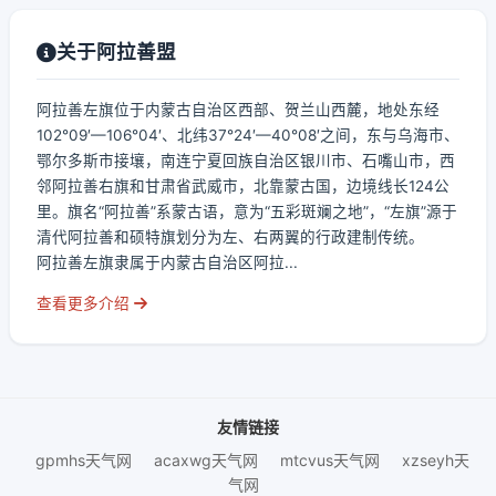
关于阿拉善盟
阿拉善左旗位于内蒙古自治区西部、贺兰山西麓，地处东经
102°09′—106°04′、北纬37°24′—40°08′之间，东与乌海市、
鄂尔多斯市接壤，南连宁夏回族自治区银川市、石嘴山市，西
邻阿拉善右旗和甘肃省武威市，北靠蒙古国，边境线长124公
里。旗名“阿拉善”系蒙古语，意为“五彩斑斓之地”，“左旗”源于
清代阿拉善和硕特旗划分为左、右两翼的行政建制传统。
阿拉善左旗隶属于内蒙古自治区阿拉...
查看更多介绍
友情链接
gpmhs天气网
acaxwg天气网
mtcvus天气网
xzseyh天
气网