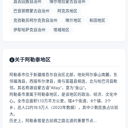
昌吉回族自治州
博尔塔拉蒙古自治州
巴音郭楞蒙古自治州
阿克苏地区
克孜勒苏柯尔克孜自治州
喀什地区
和田地区
伊犁哈萨克自治州
塔城地区
关于阿勒泰地区
阿勒泰市位于新疆维吾尔自治区北部，地处阿尔泰山南麓，东
邻福海县，西接布尔津县，南与富蕴县相连，北与哈巴河县毗
邻。其名称源自蒙古语“Altay”，意为“金山”。
阿勒泰市隶属于阿勒泰地区，是该地区的政治、经济、文化中
心。全市总面积1.13万平方公里，辖4个街道、6个镇、2个
乡，总人口约19.5万人（2022年数据），其中少数民族占比较
大。
历史上，阿勒泰曾是古丝绸之路北道的重要节点...