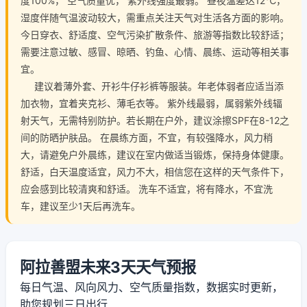
度100%， 空气质量优， 紫外线强度最弱。 昼夜温差达12℃，
湿度伴随气温波动较大，需重点关注天气对生活各方面的影响。
今日穿衣、舒适度、空气污染扩散条件、旅游等指数比较舒适；
需要注意过敏、感冒、晾晒、钓鱼、心情、晨练、运动等相关事
宜。
建议着薄外套、开衫牛仔衫裤等服装。年老体弱者应适当添
加衣物，宜着夹克衫、薄毛衣等。 紫外线最弱，属弱紫外线辐
射天气，无需特别防护。若长期在户外，建议涂擦SPF在8-12之
间的防晒护肤品。 在晨练方面，不宜，有较强降水，风力稍
大，请避免户外晨练，建议在室内做适当锻炼，保持身体健康。
舒适，白天温度适宜，风力不大，相信您在这样的天气条件下，
应会感到比较清爽和舒适。 洗车不适宜，将有降水，不宜洗
车，建议至少1天后再洗车。
阿拉善盟未来3天天气预报
每日气温、风向风力、空气质量指数，数据实时更新，
助您规划三日出行