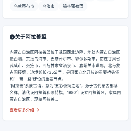
乌兰察布市
乌海市
锡林郭勒盟
关于阿拉善盟
内蒙古自治区阿拉善盟位于祖国西北边陲，地处内蒙古自治区
最西端，东接乌海市、巴彦淖尔市、鄂尔多斯市，南连甘肃省
武威市、张掖市，西与甘肃省酒泉市、嘉峪关市毗邻，北与蒙
古国接壤，边境线长735公里，是国家向北开放的重要桥头堡
和“一带一路”建设的重要节点。
“阿拉善”系蒙古语，意为“五彩斑斓之地”，源于古代蒙古部落
名称，清代设阿拉善和硕特旗，1980年设立阿拉善盟，隶属内
蒙古自治区，现辖阿拉善...
查看更多介绍