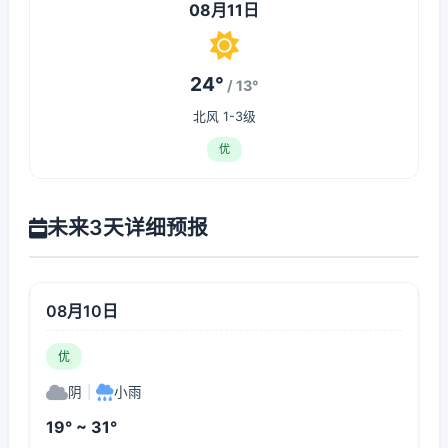
08月11日
24°
/ 13°
北风 1-3级
优
未来3天详细预报
08月10日
优
阴
|
小雨
19° ~ 31°