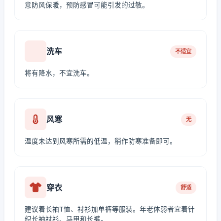
意防风保暖，预防感冒可能引发的过敏。
洗车
不适宜
将有降水，不宜洗车。
风寒
无
温度未达到风寒所需的低温，稍作防寒准备即可。
穿衣
舒适
建议着长袖T恤、衬衫加单裤等服装。年老体弱者宜着针
织长袖衬衫、马甲和长裤。