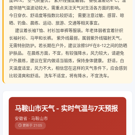
度96%， 空气质量优， 紫外线强度最弱。 昼夜温差达4℃，湿
度伴随气温波动较大，需重点关注天气对生活各方面的影响。
今日穿衣、舒适度等指数比较舒适； 需要注意过敏、感冒、晾
晒、钓鱼、晨练、运动、旅游、交通等相关事宜。
建议着长袖T恤、衬衫加单裤等服装。年老体弱者宜着针织
长袖衬衫、马甲和长裤。 紫外线最弱，属弱紫外线辐射天气，
无需特别防护。若长期在户外，建议涂擦SPF在8-12之间的防晒
护肤品。 在晨练方面，不宜，有较强降水，风力较大，请避免
户外晨练，建议在室内做适当锻炼，保持身体健康。 舒适，白
天温度适宜，风力不大，相信您在这样的天气条件下，应会感到
比较清爽和舒适。 洗车不适宜，将有降水，不宜洗车。
马鞍山市天气 - 实时气温与7天预报
安徽省 · 马鞍山市
更新于 21:05