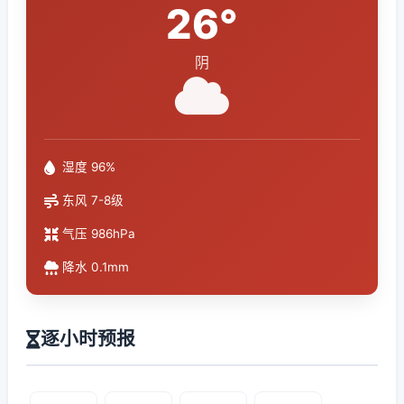
26°
阴
湿度 96%
东风 7-8级
气压 986hPa
降水 0.1mm
逐小时预报