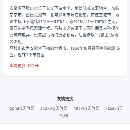
安徽省马鞍山市位于长江下游南岸，地处皖苏交汇地带，东临
南京市，西接芜湖市，北与滁州市隔江相望，南连宣城市，地
理坐标介于北纬31°29′—31°54′、东经118°21′—118°52′之间，
属亚热带季风湿润气候。马鞍山之名源于三国时期吴主孙权在
此筑城屯兵、设置战马场的历史记载，后世渐以“马鞍山”为地
名沿用。
马鞍山市为安徽省下辖的地级市，1956年10月经国务院批准设
立，现辖3个市辖区...
查看更多介绍
友情链接
gpmhs天气网
acaxwg天气网
mtcvus天气网
xzseyh天
气网