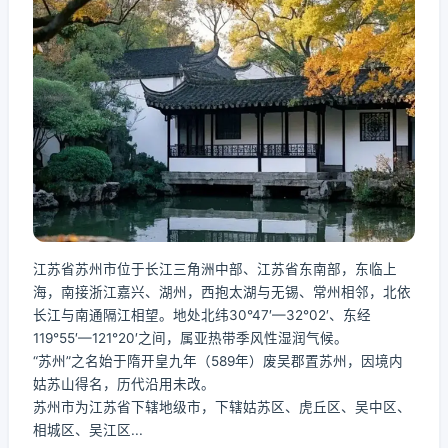
江苏省苏州市位于长江三角洲中部、江苏省东南部，东临上
海，南接浙江嘉兴、湖州，西抱太湖与无锡、常州相邻，北依
长江与南通隔江相望。地处北纬30°47′—32°02′、东经
119°55′—121°20′之间，属亚热带季风性湿润气候。
“苏州”之名始于隋开皇九年（589年）废吴郡置苏州，因境内
姑苏山得名，历代沿用未改。
苏州市为江苏省下辖地级市，下辖姑苏区、虎丘区、吴中区、
相城区、吴江区...