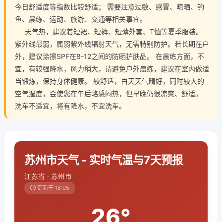
今日舒适度等指数比较舒适； 需要注意过敏、感冒、晾晒、钓
鱼、晨练、运动、旅游、交通等相关事宜。
天气热，建议着短裙、短裤、短薄外套、T恤等夏季服装。
紫外线最弱，属弱紫外线辐射天气，无需特别防护。若长期在户
外，建议涂擦SPF在8-12之间的防晒护肤品。 在晨练方面，不
宜，有较强降水，风力稍大，请避免户外晨练，建议在室内做适
当锻炼，保持身体健康。 较舒适，白天天气晴好，同时较大的
空气湿度，会使您在午后略感闷热，但早晚仍很凉爽、舒适。
洗车不适宜，将有降水，不宜洗车。
苏州市天气 - 实时气温与7天预报
江苏省 · 苏州市
更新于 18:05
26°