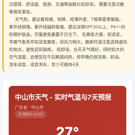
日感冒、舒适度、旅游、交通等指数比较舒适； 需要注意过敏
等相关事宜。
天气热，建议着短裙、短裤、短薄外套、T恤等夏季服装。
紫外线很强，紫外线辐射极强，建议涂擦SPF20以上、PA++的
防晒护肤品，尽量避免暴露于日光下。 在晨练方面，较适宜，
早晨气象条件较适宜晨练，但风力稍大，晨练时请注意选择避风
的地点，避免迎风锻炼。 较舒适，白天天气晴好，同时较大的
空气湿度，会使您在午后略感闷热，但早晚仍很凉爽、舒适。
洗车适宜，适宜洗车，至少可维持4天
中山市天气 - 实时气温与7天预报
广东省 · 中山市
更新于 04:50
27°