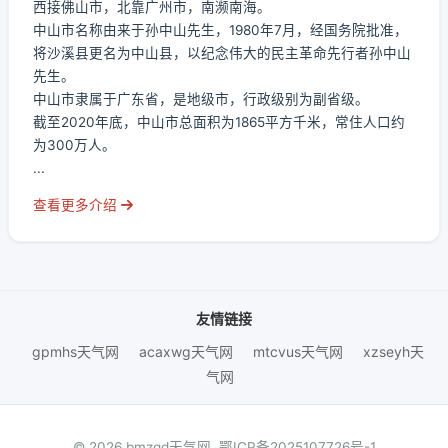
西接佛山市，北靠广州市，南濒南海。
中山市名称由来于孙中山先生，1980年7月，经国务院批准，
将沙溪县更名为中山县，以纪念伟大的民主革命先行者孙中山
先生。
中山市隶属于广东省，是地级市，行政级别为副省级。
截至2020年底，中山市总面积为1865平方千米，常住人口约
为300万人。
...
查看更多介绍
友情链接
gpmhs天气网
acaxwg天气网
mtcvus天气网
xzseyh天
气网
© 2026 bmzqd天气网.
鄂ICP备2025107726号-1