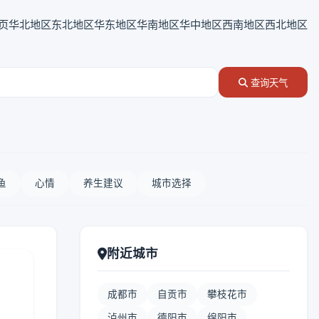
页
华北地区
东北地区
华东地区
华南地区
华中地区
西南地区
西北地区
查询天气
鱼
心情
养生建议
城市选择
附近城市
成都市
自贡市
攀枝花市
泸州市
德阳市
绵阳市