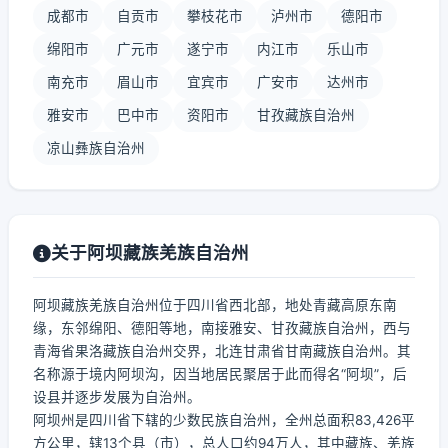
成都市
自贡市
攀枝花市
泸州市
德阳市
绵阳市
广元市
遂宁市
内江市
乐山市
南充市
眉山市
宜宾市
广安市
达州市
雅安市
巴中市
资阳市
甘孜藏族自治州
凉山彝族自治州
关于阿坝藏族羌族自治州
阿坝藏族羌族自治州位于四川省西北部，地处青藏高原东南
缘，东邻绵阳、德阳等地，南接雅安、甘孜藏族自治州，西与
青海省果洛藏族自治州交界，北连甘肃省甘南藏族自治州。其
名称源于境内阿坝沟，因当地居民聚居于此而得名“阿坝”，后
设县并逐步发展为自治州。
阿坝州是四川省下辖的少数民族自治州，全州总面积83,426平
方公里，辖13个县（市），总人口约94万人，其中藏族、羌族