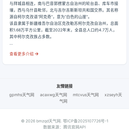
与拜城县相连，南与巴音郭楞蒙古自治州的轮台县、库车市接
壤，西与乌什县毗邻，北与吉尔吉斯斯坦共和国交界。其名称
源自柯尔克孜语“阿克奇”，意为“白色的山崖”。
该县隶属于新疆维吾尔自治区克孜勒苏柯尔克孜自治州，总面
积1.68万平方公里，截至2022年末，全县总人口约4.7万人，
其中柯尔克孜族占多数。
...
查看更多介绍
友情链接
gpmhs天气网
acaxwg天气网
mtcvus天气网
xzseyh天
气网
© 2026 bmzqd天气网.
鄂ICP备2025107726号-1
数据来源：腾讯官网API