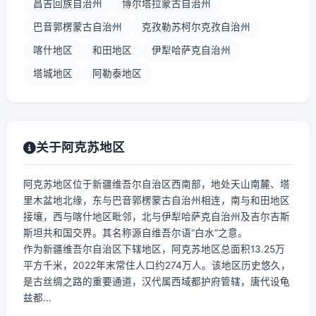
昌吉回族自治州
博尔塔拉蒙古自治州
巴音郭楞蒙古自治州
克孜勒苏柯尔克孜自治州
喀什地区
和田地区
伊犁哈萨克自治州
塔城地区
阿勒泰地区
关于阿克苏地区
阿克苏地区位于新疆维吾尔自治区西南部，地处天山南麓、塔
里木盆地北缘，东与巴音郭楞蒙古自治州相连，南与和田地区
接壤，西与喀什地区毗邻，北与伊犁哈萨克自治州及吉尔吉斯
斯坦共和国交界。其名称源自维吾尔语“白水”之意。
作为新疆维吾尔自治区下辖地区，阿克苏地区总面积13.25万
平方千米，2022年末常住人口约274万人。该地区历史悠久，
是古丝绸之路的重要通道，汉代属西域都护府管辖，唐代设龟
兹都...