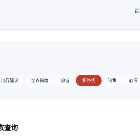
首
出行建议
穿衣指南
旅游
紫外线
钓鱼
心情
数查询