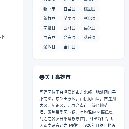
新北市
宜兰县
桃园县
新竹县
苗栗县
彰化县
南投县
云林县
嘉义县
 小
屏东县
台东县
花莲县
澎湖县
金门县
肤
关于高雄市
阿莲区位于台湾高雄市东北部，地处冈山平
原南缘，东邻田寮区，西接冈山区，南连湖
内区、茄萣区，北界台南市。该区地势平
坦，属热带季风气候，年均温约24摄氏度。
阿莲之名源自平埔族原住民“阿里简社”，后
因闽南语音译为“阿莲”。1920年日据时期设