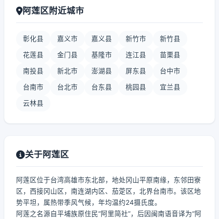
阿莲区附近城市
彰化县
嘉义市
嘉义县
新竹市
新竹县
花莲县
金门县
基隆市
连江县
苗栗县
南投县
新北市
澎湖县
屏东县
台中市
台南市
台北市
台东县
桃园县
宜兰县
云林县
关于阿莲区
阿莲区位于台湾高雄市东北部，地处冈山平原南缘，东邻田寮
区，西接冈山区，南连湖内区、茄萣区，北界台南市。该区地
势平坦，属热带季风气候，年均温约24摄氏度。
阿莲之名源自平埔族原住民“阿里简社”，后因闽南语音译为“阿