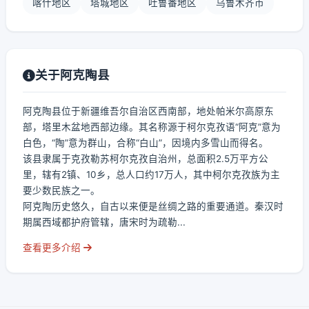
喀什地区
塔城地区
吐鲁番地区
乌鲁木齐市
关于阿克陶县
阿克陶县位于新疆维吾尔自治区西南部，地处帕米尔高原东
部，塔里木盆地西部边缘。其名称源于柯尔克孜语“阿克”意为
白色，“陶”意为群山，合称“白山”，因境内多雪山而得名。
该县隶属于克孜勒苏柯尔克孜自治州，总面积2.5万平方公
里，辖有2镇、10乡，总人口约17万人，其中柯尔克孜族为主
要少数民族之一。
阿克陶历史悠久，自古以来便是丝绸之路的重要通道。秦汉时
期属西域都护府管辖，唐宋时为疏勒...
查看更多介绍