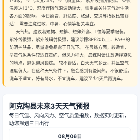
1-3级， 空气湿度73%， 空气质量优， 紫外线强度很强。 昼夜
温差达13℃，湿度伴随气温波动较大，需重点关注天气对生活
各方面的影响。 今日感冒、舒适度、旅游、交通等指数比较舒
适； 需要注意过敏、中暑、心情等相关事宜。
天气热，建议着短裙、短裤、短薄外套、T恤等夏季服装。
紫外线很强，紫外线辐射极强，建议涂擦SPF20以上、PA++的
防晒护肤品，尽量避免暴露于日光下。 在晨练方面，较适宜，
早晨气象条件较适宜晨练，但风力稍大，晨练时请注意选择避风
的地点，避免迎风锻炼。 较不舒适，白天天气多云，并且空气
湿度偏大，在这种天气条件下，您会感到有些闷热，不很舒适。
洗车不适宜，将有降水，不宜洗车，建议至少1天后再洗车。
阿克陶县未来3天天气预报
每日气温、风向风力、空气质量指数，数据实时更新，
助您规划三日出行
08月06日