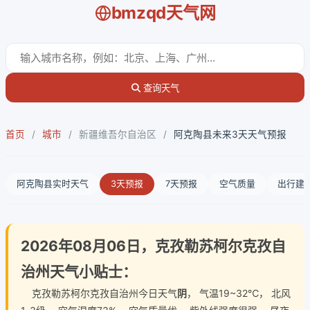
bmzqd天气网
查询天气
首页
/
城市
/
新疆维吾尔自治区
/
阿克陶县未来3天天气预报
阿克陶县实时天气
3天预报
7天预报
空气质量
出行建
2026年08月06日，克孜勒苏柯尔克孜自
治州天气小贴士：
克孜勒苏柯尔克孜自治州今日天气
阴
， 气温19~32℃， 北风