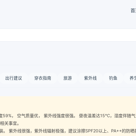
首
出行建议
穿衣指南
旅游
紫外线
钓鱼
养
空气湿度59%， 空气质量优， 紫外线强度很强。 昼夜温差达15℃，湿度
等相关事宜。
 紫外线很强，紫外线辐射极强，建议涂擦SPF20以上、PA++的防