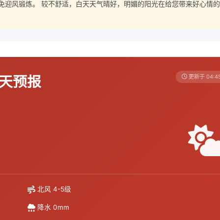
免迎风锻炼。 较不舒适，白天天气晴好，明媚的阳光在给您带来好心情的
7天预报
更新于 04:4
北风 4-5级
降水 0mm