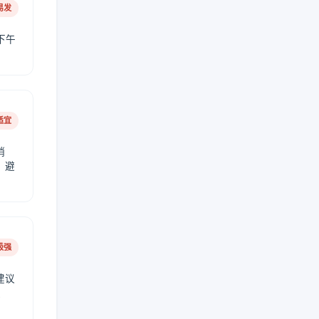
易发
下午
适宜
稍
，避
极强
建议
肤