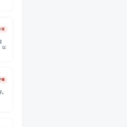
少发
较
，以
干燥
好。