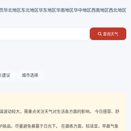
页
华北地区
东北地区
华东地区
华南地区
华中地区
西南地区
西北地区
查询天气
生建议
城市选择
伴随气温波动较大，需重点关注天气对生活各方面的影响。 今日感冒、舒
晒护肤品，尽量避免暴露于日光下。 在晨练方面，较适宜，早晨气象