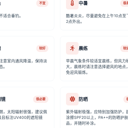
鱼
中暑
不宜
极
不适合垂钓。
酷暑炎炎，尽量避免在上午10点至
2点外出。
情
晨练
较好
较
注意室内通风降温，保持淡
早晨气象条件较适宜晨练，但风力
态。
大，晨练时请注意选择避风的地点
免迎风锻炼。
阳镜
防晒
很必要
朗，太阳辐射很强，建议佩
紫外辐射极强，应特别加强防护，
级且标注UV400的遮阳镜
涂擦SPF20以上，PA++的防晒护
品，并随时补涂。