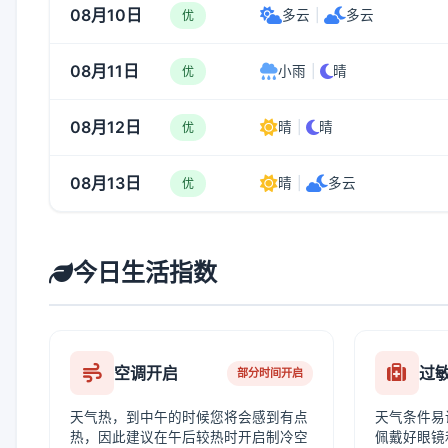
08月10日
多云
|
多云
优
08月11日
小雨
|
晴
优
08月12日
晴
|
晴
优
08月13日
晴
|
多云
优
今日生活指数
空调开启
过
部分时间开启
天气热，到中午的时候您将会感到有点
天气条件易
热，因此建议在午后较热时开启制冷空
佩戴好眼镜