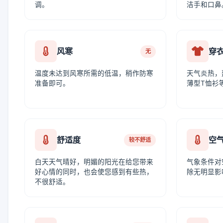
调。
洁手和口鼻
风寒
穿
无
温度未达到风寒所需的低温，稍作防寒
天气炎热，
准备即可。
薄型T恤衫
舒适度
空
较不舒适
白天天气晴好，明媚的阳光在给您带来
气象条件对
好心情的同时，也会使您感到有些热，
除无明显影
不很舒适。