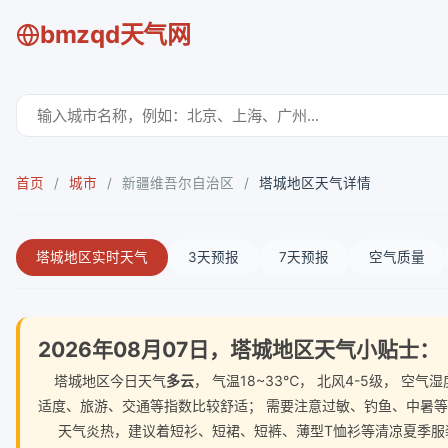
bmzqd天气网
首页
/
城市
/
新疆维吾尔自治区
/
塔城地区天气详情
塔城地区实时天气
3天预报
7天预报
空气质量
2026年08月07日，塔城地区天气小贴士：
塔城地区今日天气
多云
， 气温18~33℃， 北风4-5级， 
适度、旅游、交通等指数比较舒适； 需要注意过敏、钓鱼、中暑
天气炎热，建议着短衫、短裙、短裤、薄型T恤衫等清凉夏季服装。