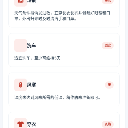
过敏
易发
天气条件易诱发过敏，宜穿长衣长裤并佩戴好眼镜和口
罩，外出归来时及时清洁手和口鼻。
洗车
适宜
适宜洗车，至少可维持5天
风寒
无
温度未达到风寒所需的低温，稍作防寒准备即可。
穿衣
炎热