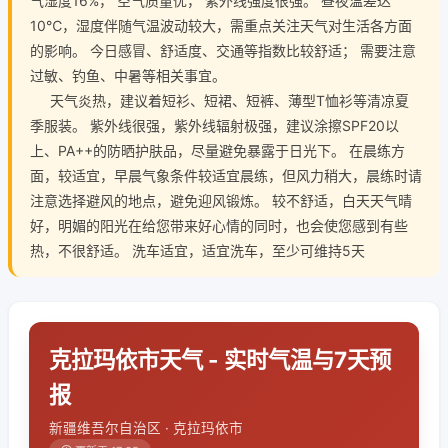
气湿度16%， 空气质量优， 紫外线强度很强。 昼夜温差达
10℃，湿度伴随气温波动较大，需重点关注天气对生活各方面
的影响。 今日感冒、舒适度、交通等指数比较舒适； 需要注意
过敏、钓鱼、中暑等相关事宜。
天气炎热，建议着短衫、短裙、短裤、薄型T恤衫等清凉夏
季服装。 紫外线很强，紫外线辐射极强，建议涂擦SPF20以
上、PA++的防晒护肤品，尽量避免暴露于日光下。 在晨练方
面，较适宜，早晨气象条件较适宜晨练，但风力稍大，晨练时请
注意选择避风的地点，避免迎风锻炼。 较不舒适，白天天气晴
好，明媚的阳光在给您带来好心情的同时，也会使您感到有些
热，不很舒适。 洗车适宜，适宜洗车，至少可维持5天
克拉玛依市天气 - 实时气温与7天预
报
新疆维吾尔自治区 · 克拉玛依市