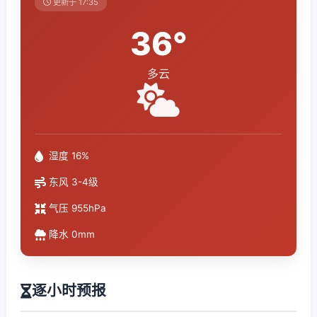
更新于 17:35
36°
多云
湿度 16%
东风 3-4级
气压 955hPa
降水 0mm
逐小时预报