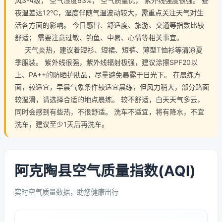
风3-4级， 空气湿度63%， 空气质量优， 紫外线强度很强。 昼
夜温差达12℃，湿度伴随气温波动较大，需重点关注天气对生
活各方面的影响。 今日感冒、舒适度、旅游、交通等指数比较
舒适； 需要注意过敏、钓鱼、中暑、心情等相关事宜。
天气炎热，建议着短衫、短裙、短裤、薄型T恤衫等清凉夏
季服装。 紫外线很强，紫外线辐射极强，建议涂擦SPF20以
上、PA++的防晒护肤品，尽量避免暴露于日光下。 在晨练方
面，较适宜，早晨气象条件较适宜晨练，但风力稍大，部分路面
较湿滑，请选择合适的地点晨练。 较不舒适，白天天气多云，
同时会感到有些热，不很舒适。 洗车不适宜，将有降水，不宜
洗车，建议至少1天后再洗车。
阿克陶县空气质量指数(AQI)
实时空气质量数据，助您健康出行