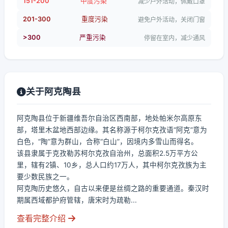
151-200
中度污染
减少户外活动，佩戴口罩
201-300
重度污染
避免户外活动，关闭门窗
>300
严重污染
停留在室内，减少通风
关于阿克陶县
阿克陶县位于新疆维吾尔自治区西南部，地处帕米尔高原东
部，塔里木盆地西部边缘。其名称源于柯尔克孜语“阿克”意为
白色，“陶”意为群山，合称“白山”，因境内多雪山而得名。
该县隶属于克孜勒苏柯尔克孜自治州，总面积2.5万平方公
里，辖有2镇、10乡，总人口约17万人，其中柯尔克孜族为主
要少数民族之一。
阿克陶历史悠久，自古以来便是丝绸之路的重要通道。秦汉时
期属西域都护府管辖，唐宋时为疏勒...
查看完整介绍