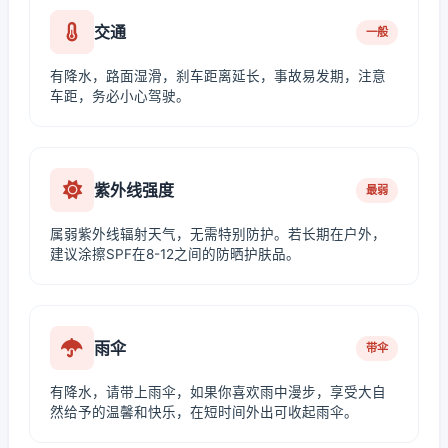
交通
一般
有降水，路面湿滑，刹车距离延长，事故易发期，注意
车距，务必小心驾驶。
紫外线强度
最弱
属弱紫外线辐射天气，无需特别防护。若长期在户外，
建议涂擦SPF在8-12之间的防晒护肤品。
雨伞
带伞
有降水，请带上雨伞，如果你喜欢雨中漫步，享受大自
然给予的温馨和快乐，在短时间外出可收起雨伞。