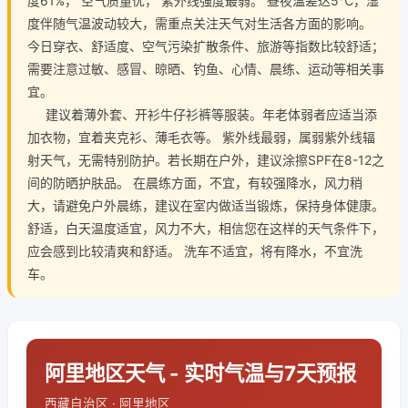
度61%， 空气质量优， 紫外线强度最弱。 昼夜温差达5℃，湿
度伴随气温波动较大，需重点关注天气对生活各方面的影响。
今日穿衣、舒适度、空气污染扩散条件、旅游等指数比较舒适；
需要注意过敏、感冒、晾晒、钓鱼、心情、晨练、运动等相关事
宜。
建议着薄外套、开衫牛仔衫裤等服装。年老体弱者应适当添
加衣物，宜着夹克衫、薄毛衣等。 紫外线最弱，属弱紫外线辐
射天气，无需特别防护。若长期在户外，建议涂擦SPF在8-12之
间的防晒护肤品。 在晨练方面，不宜，有较强降水，风力稍
大，请避免户外晨练，建议在室内做适当锻炼，保持身体健康。
舒适，白天温度适宜，风力不大，相信您在这样的天气条件下，
应会感到比较清爽和舒适。 洗车不适宜，将有降水，不宜洗
车。
阿里地区天气 - 实时气温与7天预报
西藏自治区 · 阿里地区