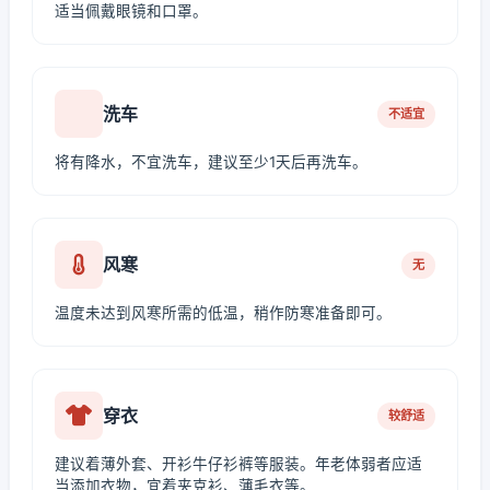
适当佩戴眼镜和口罩。
洗车
不适宜
将有降水，不宜洗车，建议至少1天后再洗车。
风寒
无
温度未达到风寒所需的低温，稍作防寒准备即可。
穿衣
较舒适
建议着薄外套、开衫牛仔衫裤等服装。年老体弱者应适
当添加衣物，宜着夹克衫、薄毛衣等。