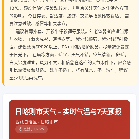
湿度55%， 空气质量优， 紫外线强度很强。 昼夜温差达
13℃，湿度伴随气温波动较大，需重点关注天气对生活各方面
的影响。 今日穿衣、舒适度、旅游、交通等指数比较舒适； 需
要注意过敏、感冒等相关事宜。
建议着薄外套、开衫牛仔衫裤等服装。年老体弱者应适当添
加衣物，宜着夹克衫、薄毛衣等。 紫外线很强，紫外线辐射极
强，建议涂擦SPF20以上、PA++的防晒护肤品，尽量避免暴露
于日光下。 在晨练方面，适宜，天气不错，空气清新。 舒适，
白天温度适宜，风力不大，相信您在这样的天气条件下，应会感
到比较清爽和舒适。 洗车不适宜，将有降水，不宜洗车，建议
至少1天后再洗车。
日喀则市天气 - 实时气温与7天预报
西藏自治区 · 日喀则市
更新于 02:25