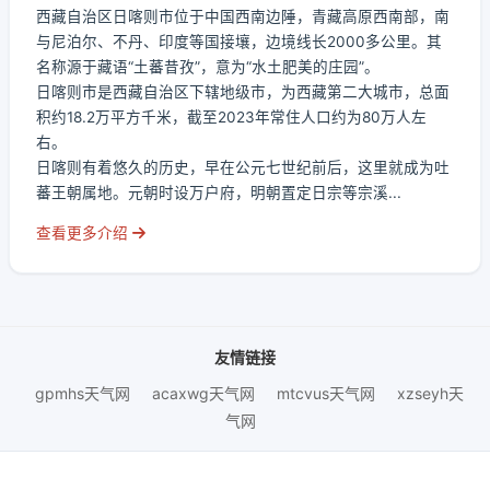
西藏自治区日喀则市位于中国西南边陲，青藏高原西南部，南
与尼泊尔、不丹、印度等国接壤，边境线长2000多公里。其
名称源于藏语“土蕃昔孜”，意为“水土肥美的庄园”。
日喀则市是西藏自治区下辖地级市，为西藏第二大城市，总面
积约18.2万平方千米，截至2023年常住人口约为80万人左
右。
日喀则有着悠久的历史，早在公元七世纪前后，这里就成为吐
蕃王朝属地。元朝时设万户府，明朝置定日宗等宗溪...
查看更多介绍
友情链接
gpmhs天气网
acaxwg天气网
mtcvus天气网
xzseyh天
气网