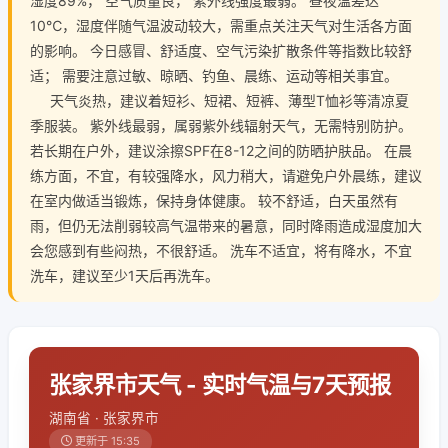
湿度89%， 空气质量良， 紫外线强度最弱。 昼夜温差达
10℃，湿度伴随气温波动较大，需重点关注天气对生活各方面
的影响。 今日感冒、舒适度、空气污染扩散条件等指数比较舒
适； 需要注意过敏、晾晒、钓鱼、晨练、运动等相关事宜。
天气炎热，建议着短衫、短裙、短裤、薄型T恤衫等清凉夏
季服装。 紫外线最弱，属弱紫外线辐射天气，无需特别防护。
若长期在户外，建议涂擦SPF在8-12之间的防晒护肤品。 在晨
练方面，不宜，有较强降水，风力稍大，请避免户外晨练，建议
在室内做适当锻炼，保持身体健康。 较不舒适，白天虽然有
雨，但仍无法削弱较高气温带来的暑意，同时降雨造成湿度加大
会您感到有些闷热，不很舒适。 洗车不适宜，将有降水，不宜
洗车，建议至少1天后再洗车。
张家界市天气 - 实时气温与7天预报
湖南省 · 张家界市
更新于 15:35