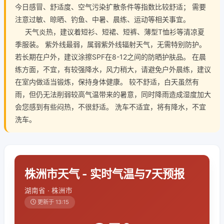
今日感冒、舒适度、空气污染扩散条件等指数比较舒适； 需要
注意过敏、晾晒、钓鱼、中暑、晨练、运动等相关事宜。
天气炎热，建议着短衫、短裙、短裤、薄型T恤衫等清凉夏
季服装。 紫外线最弱，属弱紫外线辐射天气，无需特别防护。
若长期在户外，建议涂擦SPF在8-12之间的防晒护肤品。 在晨
练方面，不宜，有较强降水，风力稍大，请避免户外晨练，建议
在室内做适当锻炼，保持身体健康。 较不舒适，白天虽然有
雨，但仍无法削弱较高气温带来的暑意，同时降雨造成湿度加大
会您感到有些闷热，不很舒适。 洗车不适宜，将有降水，不宜
洗车。
株洲市天气 - 实时气温与7天预报
湖南省 · 株洲市
更新于 13:15