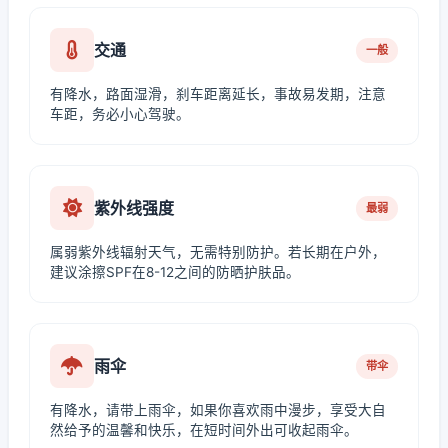
交通
一般
有降水，路面湿滑，刹车距离延长，事故易发期，注意
车距，务必小心驾驶。
紫外线强度
最弱
属弱紫外线辐射天气，无需特别防护。若长期在户外，
建议涂擦SPF在8-12之间的防晒护肤品。
雨伞
带伞
有降水，请带上雨伞，如果你喜欢雨中漫步，享受大自
然给予的温馨和快乐，在短时间外出可收起雨伞。