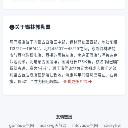
关于锡林郭勒盟
阿巴嘎旗位于内蒙古自治区中部，锡林郭勒盟西部，地处东经
113°27′—116°44′、北纬43°01′—45°29′之间，东邻锡林浩特
市与西乌珠穆沁旗，西接苏尼特左旗，南连正蓝旗与浑善达克
沙地北缘，北与蒙古国接壤，国境线长175公里。旗名“阿巴嘎”
系蒙古语，意为“叔叔”，源于清代该地为元太祖成吉思汗之弟
别里古台后裔所辖部落驻牧地，清康熙年间设阿巴嘎左、右翼
旗，1952年合并为阿巴嘎旗。
查看更多介绍
友情链接
gpmhs天气网
acaxwg天气网
mtcvus天气网
xzseyh天