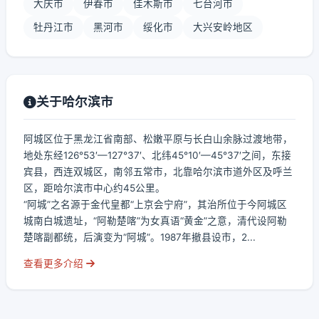
大庆市
伊春市
佳木斯市
七台河市
牡丹江市
黑河市
绥化市
大兴安岭地区
关于哈尔滨市
阿城区位于黑龙江省南部、松嫩平原与长白山余脉过渡地带，
地处东经126°53′—127°37′、北纬45°10′—45°37′之间，东接
宾县，西连双城区，南邻五常市，北靠哈尔滨市道外区及呼兰
区，距哈尔滨市中心约45公里。
“阿城”之名源于金代皇都“上京会宁府”，其治所位于今阿城区
城南白城遗址，“阿勒楚喀”为女真语“黄金”之意，清代设阿勒
楚喀副都统，后演变为“阿城”。1987年撤县设市，2...
查看更多介绍