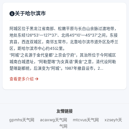
关于哈尔滨市
阿城区位于黑龙江省南部、松嫩平原与长白山余脉过渡地带，
地处东经126°53′—127°37′、北纬45°10′—45°37′之间，东接
宾县，西连双城区，南邻五常市，北靠哈尔滨市道外区及呼兰
区，距哈尔滨市中心约45公里。
“阿城”之名源于金代皇都“上京会宁府”，其治所位于今阿城区
城南白城遗址，“阿勒楚喀”为女真语“黄金”之意，清代设阿勒
楚喀副都统，后演变为“阿城”。1987年撤县设市，2...
查看更多介绍
友情链接
gpmhs天气网
acaxwg天气网
mtcvus天气网
xzseyh天
气网