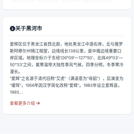
关于黑河市
爱辉区位于黑龙江省西北部，地处黑龙江中游右岸，北与俄罗
斯阿穆尔州隔江相望，边境线长138公里，是中俄边境重要口
岸区域。地理坐标介于东经126°09′—127°50′、北纬49°03′—
50°33′之间，属寒温带大陆性季风气候，四季分明，冬季寒冷
漫长。
“爱辉”之名源于清代旧称“艾虎”（满语意为“母貂”），后演变为
“瑷珲”，1956年因汉字简化改称“爱辉”。1983年设立爱辉县，
1993...
查看更多介绍