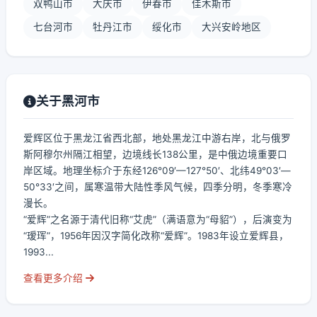
双鸭山市
大庆市
伊春市
佳木斯市
七台河市
牡丹江市
绥化市
大兴安岭地区
关于黑河市
爱辉区位于黑龙江省西北部，地处黑龙江中游右岸，北与俄罗
斯阿穆尔州隔江相望，边境线长138公里，是中俄边境重要口
岸区域。地理坐标介于东经126°09′—127°50′、北纬49°03′—
50°33′之间，属寒温带大陆性季风气候，四季分明，冬季寒冷
漫长。
“爱辉”之名源于清代旧称“艾虎”（满语意为“母貂”），后演变为
“瑷珲”，1956年因汉字简化改称“爱辉”。1983年设立爱辉县，
1993...
查看更多介绍