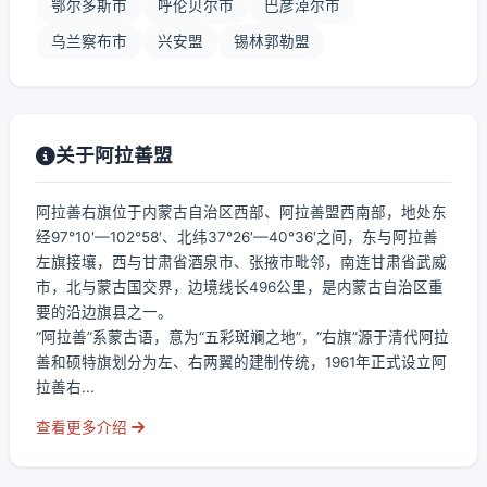
鄂尔多斯市
呼伦贝尔市
巴彦淖尔市
乌兰察布市
兴安盟
锡林郭勒盟
关于阿拉善盟
阿拉善右旗位于内蒙古自治区西部、阿拉善盟西南部，地处东
经97°10′—102°58′、北纬37°26′—40°36′之间，东与阿拉善
左旗接壤，西与甘肃省酒泉市、张掖市毗邻，南连甘肃省武威
市，北与蒙古国交界，边境线长496公里，是内蒙古自治区重
要的沿边旗县之一。
“阿拉善”系蒙古语，意为“五彩斑斓之地”，“右旗”源于清代阿拉
善和硕特旗划分为左、右两翼的建制传统，1961年正式设立阿
拉善右...
查看更多介绍