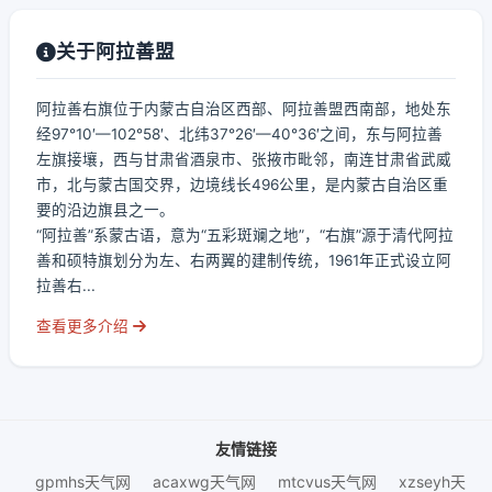
关于阿拉善盟
阿拉善右旗位于内蒙古自治区西部、阿拉善盟西南部，地处东
经97°10′—102°58′、北纬37°26′—40°36′之间，东与阿拉善
左旗接壤，西与甘肃省酒泉市、张掖市毗邻，南连甘肃省武威
市，北与蒙古国交界，边境线长496公里，是内蒙古自治区重
要的沿边旗县之一。
“阿拉善”系蒙古语，意为“五彩斑斓之地”，“右旗”源于清代阿拉
善和硕特旗划分为左、右两翼的建制传统，1961年正式设立阿
拉善右...
查看更多介绍
友情链接
gpmhs天气网
acaxwg天气网
mtcvus天气网
xzseyh天