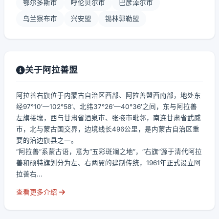
鄂尔多斯市
呼伦贝尔市
巴彦淖尔市
乌兰察布市
兴安盟
锡林郭勒盟
关于阿拉善盟
阿拉善右旗位于内蒙古自治区西部、阿拉善盟西南部，地处东
经97°10′—102°58′、北纬37°26′—40°36′之间，东与阿拉善
左旗接壤，西与甘肃省酒泉市、张掖市毗邻，南连甘肃省武威
市，北与蒙古国交界，边境线长496公里，是内蒙古自治区重
要的沿边旗县之一。
“阿拉善”系蒙古语，意为“五彩斑斓之地”，“右旗”源于清代阿拉
善和硕特旗划分为左、右两翼的建制传统，1961年正式设立阿
拉善右...
查看更多介绍