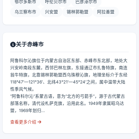
鄂尔多斯市
呼伦贝尔市
巴彦淖尔市
乌兰察布市
兴安盟
锡林郭勒盟
阿拉善盟
关于赤峰市
阿鲁科尔沁旗位于内蒙古自治区东部、赤峰市东北部，地处大
兴安岭南段东麓，西邻巴林左旗，东接通辽市扎鲁特旗，南连
翁牛特旗，北靠锡林郭勒盟西乌珠穆沁旗，地理坐标介于东经
118°47′—121°36′、北纬43°21′—45°24′之间，属中温带大陆
性季风气候。
“阿鲁科尔沁”系蒙古语，意为“北方的弓箭手”，源于古代蒙古
部落名称，清代设札萨克旗，沿用此名。1949年隶属昭乌达
盟，1969年划归...
查看更多介绍