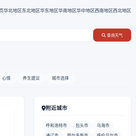
页
华北地区
东北地区
华东地区
华南地区
华中地区
西南地区
西北地区
查询天气
心情
养生建议
城市选择
附近城市
呼和浩特市
包头市
乌海市
通辽市
鄂尔多斯市
呼伦贝尔市