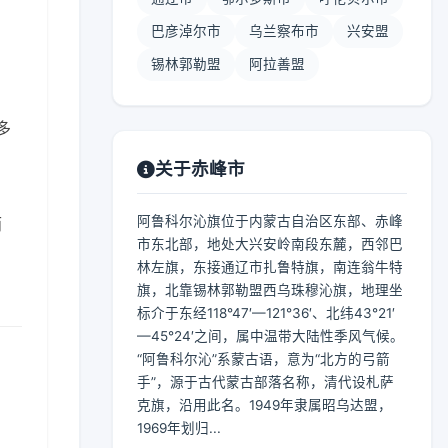
巴彦淖尔市
乌兰察布市
兴安盟
锡林郭勒盟
阿拉善盟
多
关于赤峰市
阿鲁科尔沁旗位于内蒙古自治区东部、赤峰
雨
市东北部，地处大兴安岭南段东麓，西邻巴
林左旗，东接通辽市扎鲁特旗，南连翁牛特
旗，北靠锡林郭勒盟西乌珠穆沁旗，地理坐
标介于东经118°47′—121°36′、北纬43°21′
—45°24′之间，属中温带大陆性季风气候。
“阿鲁科尔沁”系蒙古语，意为“北方的弓箭
手”，源于古代蒙古部落名称，清代设札萨
克旗，沿用此名。1949年隶属昭乌达盟，
1969年划归...