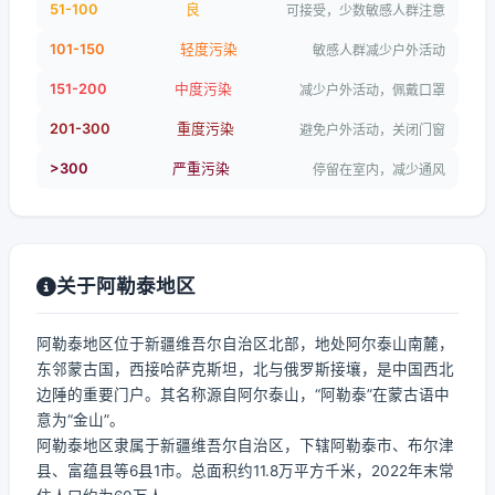
51-100
良
可接受，少数敏感人群注意
101-150
轻度污染
敏感人群减少户外活动
151-200
中度污染
减少户外活动，佩戴口罩
201-300
重度污染
避免户外活动，关闭门窗
>300
严重污染
停留在室内，减少通风
关于阿勒泰地区
阿勒泰地区位于新疆维吾尔自治区北部，地处阿尔泰山南麓，
东邻蒙古国，西接哈萨克斯坦，北与俄罗斯接壤，是中国西北
边陲的重要门户。其名称源自阿尔泰山，“阿勒泰”在蒙古语中
意为“金山”。
阿勒泰地区隶属于新疆维吾尔自治区，下辖阿勒泰市、布尔津
县、富蕴县等6县1市。总面积约11.8万平方千米，2022年末常