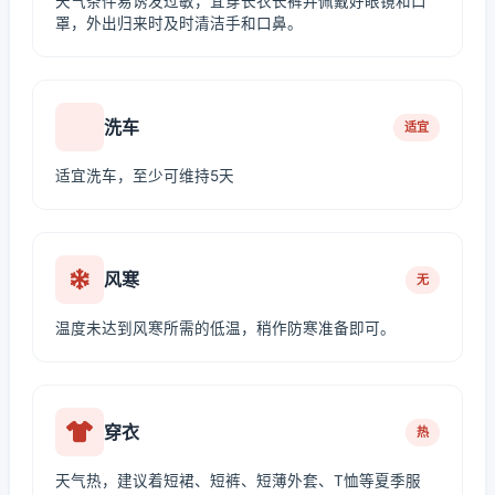
天气条件易诱发过敏，宜穿长衣长裤并佩戴好眼镜和口
罩，外出归来时及时清洁手和口鼻。
洗车
适宜
适宜洗车，至少可维持5天
风寒
无
温度未达到风寒所需的低温，稍作防寒准备即可。
穿衣
热
天气热，建议着短裙、短裤、短薄外套、T恤等夏季服