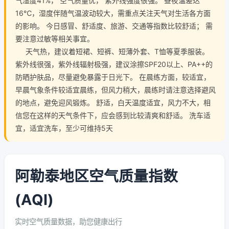
气湿度41%， 空气质量优， 紫外线强度很强。 昼夜温差达
16℃，湿度伴随气温波动较大，需重点关注天气对生活各方面
的影响。 今日感冒、舒适度、旅游、交通等指数比较舒适； 需
要注意过敏等相关事宜。
天气热，建议着短裙、短裤、短薄外套、T恤等夏季服装。
紫外线很强，紫外线辐射极强，建议涂擦SPF20以上、PA++的
防晒护肤品，尽量避免暴露于日光下。 在晨练方面，较适宜，
早晨气象条件较适宜晨练，但风力稍大，晨练时请注意选择避风
的地点，避免迎风锻炼。 舒适，白天温度适宜，风力不大，相
信您在这样的天气条件下，应会感到比较清爽和舒适。 洗车适
宜，适宜洗车，至少可维持5天
阿勒泰地区空气质量指数
(AQI)
实时空气质量数据，助您健康出行