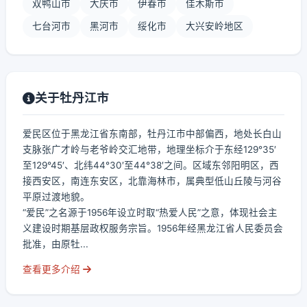
双鸭山市
大庆市
伊春市
佳木斯市
七台河市
黑河市
绥化市
大兴安岭地区
关于牡丹江市
爱民区位于黑龙江省东南部，牡丹江市中部偏西，地处长白山
支脉张广才岭与老爷岭交汇地带，地理坐标介于东经129°35′
至129°45′、北纬44°30′至44°38′之间。区域东邻阳明区，西
接西安区，南连东安区，北靠海林市，属典型低山丘陵与河谷
平原过渡地貌。
“爱民”之名源于1956年设立时取“热爱人民”之意，体现社会主
义建设时期基层政权服务宗旨。1956年经黑龙江省人民委员会
批准，由原牡...
查看更多介绍