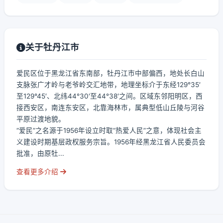
关于牡丹江市
爱民区位于黑龙江省东南部，牡丹江市中部偏西，地处长白山
支脉张广才岭与老爷岭交汇地带，地理坐标介于东经129°35′
至129°45′、北纬44°30′至44°38′之间。区域东邻阳明区，西
接西安区，南连东安区，北靠海林市，属典型低山丘陵与河谷
平原过渡地貌。
“爱民”之名源于1956年设立时取“热爱人民”之意，体现社会主
义建设时期基层政权服务宗旨。1956年经黑龙江省人民委员会
批准，由原牡...
查看更多介绍