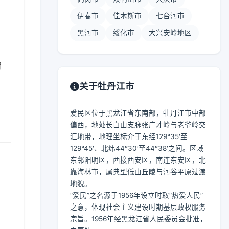
伊春市
佳木斯市
七台河市
黑河市
绥化市
大兴安岭地区
晴
关于牡丹江市
爱民区位于黑龙江省东南部，牡丹江市中部
偏西，地处长白山支脉张广才岭与老爷岭交
汇地带，地理坐标介于东经129°35′至
129°45′、北纬44°30′至44°38′之间。区域
东邻阳明区，西接西安区，南连东安区，北
靠海林市，属典型低山丘陵与河谷平原过渡
地貌。
“爱民”之名源于1956年设立时取“热爱人民”
之意，体现社会主义建设时期基层政权服务
宗旨。1956年经黑龙江省人民委员会批准，