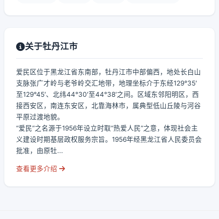
关于牡丹江市
爱民区位于黑龙江省东南部，牡丹江市中部偏西，地处长白山
支脉张广才岭与老爷岭交汇地带，地理坐标介于东经129°35′
至129°45′、北纬44°30′至44°38′之间。区域东邻阳明区，西
接西安区，南连东安区，北靠海林市，属典型低山丘陵与河谷
平原过渡地貌。
“爱民”之名源于1956年设立时取“热爱人民”之意，体现社会主
义建设时期基层政权服务宗旨。1956年经黑龙江省人民委员会
批准，由原牡...
查看更多介绍