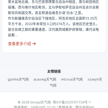
里木盆地北缘，东与巴音郭楞蒙古自治州相连，南与和田地区
接壤，西与喀什地区毗邻，北与伊犁哈萨克自治州及吉尔吉斯
斯坦共和国交界。其名称源自维吾尔语“白水”之意。
作为新疆维吾尔自治区下辖地区，阿克苏地区总面积13.25万
平方千米，2022年末常住人口约274万人。该地区历史悠久，
是古丝绸之路的重要通道，汉代属西域都护府管辖，唐代设龟
兹都...
查看更多介绍
友情链接
gpmhs天气网
acaxwg天气网
mtcvus天气网
xzseyh天
气网
© 2026 bmzqd天气网.
鄂ICP备2025107726号-1
数据更新：08月09日 22:20 | 数据来源：腾讯官网API