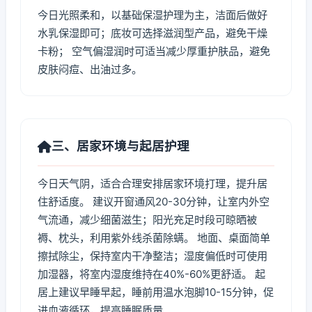
今日光照柔和，以基础保湿护理为主，洁面后做好
水乳保湿即可；底妆可选择滋润型产品，避免干燥
卡粉； 空气偏湿润时可适当减少厚重护肤品，避免
皮肤闷痘、出油过多。
三、居家环境与起居护理
今日天气阴，适合合理安排居家环境打理，提升居
住舒适度。 建议开窗通风20-30分钟，让室内外空
气流通，减少细菌滋生；阳光充足时段可晾晒被
褥、枕头，利用紫外线杀菌除螨。 地面、桌面简单
擦拭除尘，保持室内干净整洁；湿度偏低时可使用
加湿器，将室内湿度维持在40%-60%更舒适。 起
居上建议早睡早起，睡前用温水泡脚10-15分钟，促
进血液循环，提高睡眠质量。