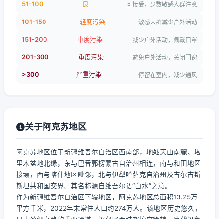
51-100
良
可接受，少数敏感人群注意
101-150
轻度污染
敏感人群减少户外活动
151-200
中度污染
减少户外活动，佩戴口罩
201-300
重度污染
避免户外活动，关闭门窗
>300
严重污染
停留在室内，减少通风
关于阿克苏地区
阿克苏地区位于新疆维吾尔自治区西南部，地处天山南麓、塔
里木盆地北缘，东与巴音郭楞蒙古自治州相连，南与和田地区
接壤，西与喀什地区毗邻，北与伊犁哈萨克自治州及吉尔吉斯
斯坦共和国交界。其名称源自维吾尔语“白水”之意。
作为新疆维吾尔自治区下辖地区，阿克苏地区总面积13.25万
平方千米，2022年末常住人口约274万人。该地区历史悠久，