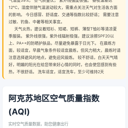
气湿度59%， 空气质量优， 紫外线强度很强。 昼夜温差达
12℃，湿度伴随气温波动较大，需重点关注天气对生活各方面
的影响。 今日感冒、舒适度、交通等指数比较舒适； 需要注意
过敏、钓鱼、中暑等相关事宜。
天气炎热，建议着短衫、短裙、短裤、薄型T恤衫等清凉夏
季服装。 紫外线很强，紫外线辐射极强，建议涂擦SPF20以
上、PA++的防晒护肤品，尽量避免暴露于日光下。 在晨练方
面，较适宜，早晨气象条件较适宜晨练，但风力稍大，晨练时请
注意选择避风的地点，避免迎风锻炼。 较不舒适，白天天气晴
好，明媚的阳光在给您带来好心情的同时，也会使您感到有些
热，不很舒适。 洗车适宜，适宜洗车，至少可维持2天
阿克苏地区空气质量指数
(AQI)
实时空气质量数据，助您健康出行