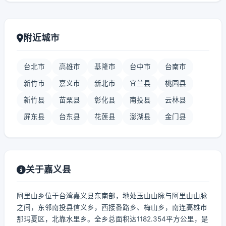
附近城市
台北市
高雄市
基隆市
台中市
台南市
新竹市
嘉义市
新北市
宜兰县
桃园县
新竹县
苗栗县
彰化县
南投县
云林县
屏东县
台东县
花莲县
澎湖县
金门县
关于嘉义县
阿里山乡位于台湾嘉义县东南部，地处玉山山脉与阿里山山脉
之间，东邻南投县信义乡，西接番路乡、梅山乡，南连高雄市
那玛夏区，北靠水里乡。全乡总面积达1182.354平方公里，是