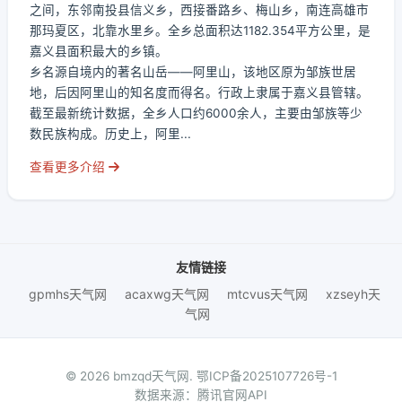
之间，东邻南投县信义乡，西接番路乡、梅山乡，南连高雄市
那玛夏区，北靠水里乡。全乡总面积达1182.354平方公里，是
嘉义县面积最大的乡镇。
乡名源自境内的著名山岳——阿里山，该地区原为邹族世居
地，后因阿里山的知名度而得名。行政上隶属于嘉义县管辖。
截至最新统计数据，全乡人口约6000余人，主要由邹族等少
数民族构成。历史上，阿里...
查看更多介绍
友情链接
gpmhs天气网
acaxwg天气网
mtcvus天气网
xzseyh天
气网
© 2026 bmzqd天气网.
鄂ICP备2025107726号-1
数据来源：腾讯官网API